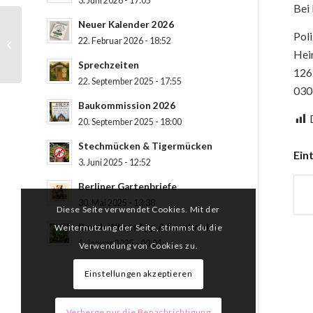
3. Juni 2026 - 17:05
Bei 
Neuer Kalender 2026
Poli
22. Februar 2026 - 18:52
Hundekot
Hei
Sprechzeiten
126
22. September 2025 - 17:55
030
Baukommission 2026
20. September 2025 - 18:00
Stechmücken & Tigermücken
Eint
3. Juni 2025 - 12:52
Berliner Gartenbriefe
30. Mai 2025 - 13:38
Diese Seite verwendet Cookies. Mit der
Busch WhatsApp & Facebook
Weiternutzung der Seite, stimmst du die
1. Januar 2025 - 00:01
Verwendung von Cookies zu.
Einstellungen akzeptieren
Verberge nur die Benachrichtigung