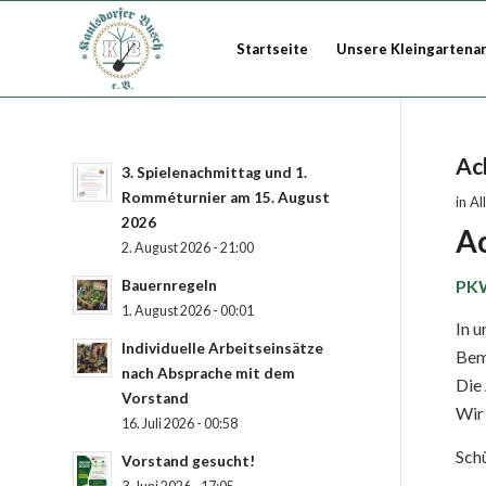
Startseite
Unsere Kleingartena
Ach
3. Spielenachmittag und 1.
Romméturnier am 15. August
in
Al
2026
Ac
2. August 2026 - 21:00
PKW
Bauernregeln
1. August 2026 - 00:01
In u
Individuelle Arbeitseinsätze
Beme
nach Absprache mit dem
Die
Vorstand
Wir 
16. Juli 2026 - 00:58
Schü
Vorstand gesucht!