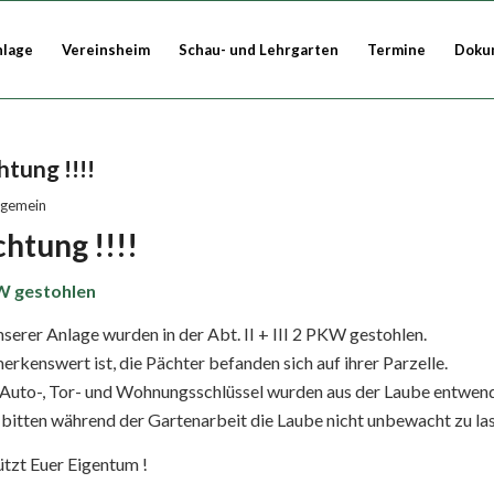
nlage
Vereinsheim
Schau- und Lehrgarten
Termine
Doku
tung !!!!
lgemein
htung !!!!
 gestohlen
nserer Anlage wurden in der Abt. II + III 2 PKW gestohlen.
rkenswert ist, die Pächter befanden sich auf ihrer Parzelle.
 Auto-, Tor- und Wohnungsschlüssel wurden aus der Laube entwend
bitten während der Gartenarbeit die Laube nicht unbewacht zu las
tzt Euer Eigentum !