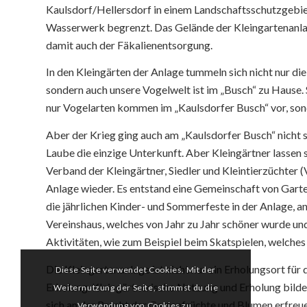
Kaulsdorf/Hellersdorf in einem Landschaftsschutzgebie
Wasserwerk begrenzt. Das Gelände der Kleingartenanlag
damit auch der Fäkalienentsorgung.
In den Kleingärten der Anlage tummeln sich nicht nur d
sondern auch unsere Vogelwelt ist im „Busch“ zu Hause. S
nur Vogelarten kommen im „Kaulsdorfer Busch“ vor, sonde
Aber der Krieg ging auch am „Kaulsdorfer Busch“ nicht 
Laube die einzige Unterkunft. Aber Kleingärtner lassen s
Verband der Kleingärtner, Siedler und Kleintierzüchter 
Anlage wieder. Es entstand eine Gemeinschaft von Garten
die jährlichen Kinder- und Sommerfeste in der Anlage, a
Vereinshaus, welches von Jahr zu Jahr schöner wurde und
Aktivitäten, wie zum Beispiel beim Skatspielen, welches
Die Kleingartenanlage ist nicht nur ein Erholungsort fü
Diese Seite verwendet Cookies. Mit der
Erholung. Kleingärtnerische Nutzung und Erholung bilde
Weiternutzung der Seite, stimmst du die
sich an der Pracht der Gartenfrüchte und Blumen erfreu
Verwendung von Cookies zu.