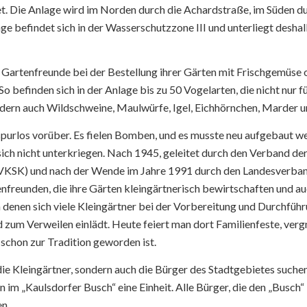
t. Die Anlage wird im Norden durch die Achardstraße, im Süden d
e befindet sich in der Wasserschutzzone III und unterliegt des
ie Gartenfreunde bei der Bestellung ihrer Gärten mit Frischgemüs
o befinden sich in der Anlage bis zu 50 Vogelarten, die nicht nur 
rn auch Wildschweine, Maulwürfe, Igel, Eichhörnchen, Marder und a
spurlos vorüber. Es fielen Bomben, und es musste neu aufgebaut we
ich nicht unterkriegen. Nach 1945, geleitet durch den Verband der 
(VKSK) und nach der Wende im Jahre 1991 durch den Landesverband 
freunden, die ihre Gärten kleingärtnerisch bewirtschaften und auch
n denen sich viele Kleingärtner bei der Vorbereitung und Durchführ
 zum Verweilen einlädt. Heute feiert man dort Familienfeste, ver
 schon zur Tradition geworden ist.
r die Kleingärtner, sondern auch die Bürger des Stadtgebietes suc
n im „Kaulsdorfer Busch“ eine Einheit. Alle Bürger, die den „Bus
en.