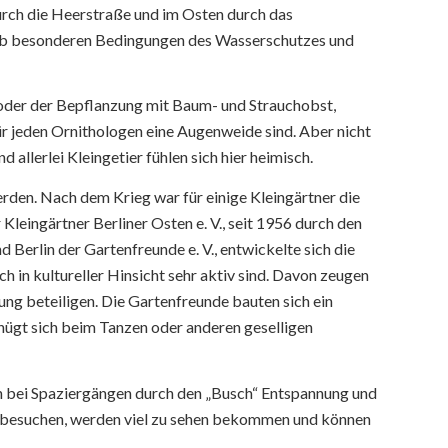
urch die Heerstraße und im Osten durch das
halb besonderen Bedingungen des Wasserschutzes und
e oder der Bepflanzung mit Baum- und Strauchobst,
für jeden Ornithologen eine Augenweide sind. Aber nicht
llerlei Kleingetier fühlen sich hier heimisch.
rden. Nach dem Krieg war für einige Kleingärtner die
Kleingärtner Berliner Osten e. V., seit 1956 durch den
Berlin der Gartenfreunde e. V., entwickelte sich die
 in kultureller Hinsicht sehr aktiv sind. Davon zeugen
ung beteiligen. Die Gartenfreunde bauten sich ein
gnügt sich beim Tanzen oder anderen geselligen
hen bei Spaziergängen durch den „Busch“ Entspannung und
ch“ besuchen, werden viel zu sehen bekommen und können