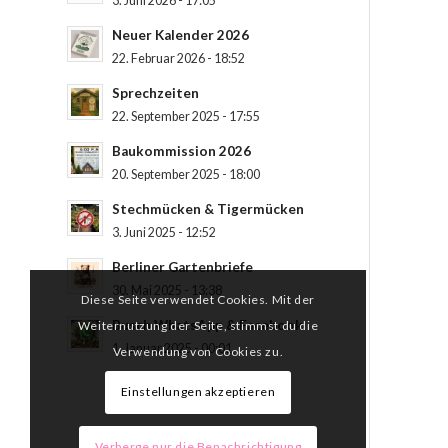
3. Juni 2026 - 17:05
Neuer Kalender 2026
22. Februar 2026 - 18:52
Sprechzeiten
22. September 2025 - 17:55
Baukommission 2026
20. September 2025 - 18:00
Stechmücken & Tigermücken
3. Juni 2025 - 12:52
Berliner Gartenbriefe
30. Mai 2025 - 13:38
Diese Seite verwendet Cookies. Mit der
Busch WhatsApp & Facebook
Weiternutzung der Seite, stimmst du die
1. Januar 2025 - 00:01
Verwendung von Cookies zu.
Einstellungen akzeptieren
Verberge nur die Benachrichtigung