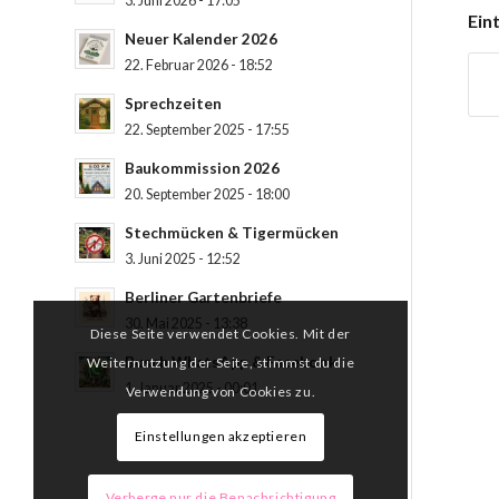
3. Juni 2026 - 17:05
Eint
Neuer Kalender 2026
22. Februar 2026 - 18:52
Sprechzeiten
22. September 2025 - 17:55
Baukommission 2026
20. September 2025 - 18:00
Stechmücken & Tigermücken
3. Juni 2025 - 12:52
Berliner Gartenbriefe
30. Mai 2025 - 13:38
Diese Seite verwendet Cookies. Mit der
Busch WhatsApp & Facebook
Weiternutzung der Seite, stimmst du die
1. Januar 2025 - 00:01
Verwendung von Cookies zu.
Einstellungen akzeptieren
Verberge nur die Benachrichtigung