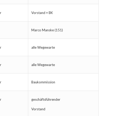
r
Vorstand + BK
Marco Manske (151)
r
alle Wegewarte
r
alle Wegewarte
r
Baukommission
r
geschäftsführender
Vorstand