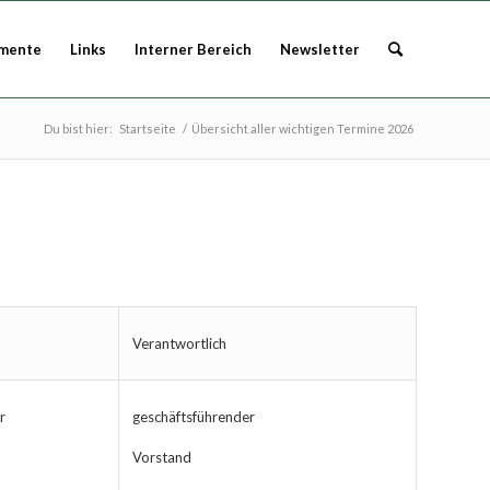
mente
Links
Interner Bereich
Newsletter
Du bist hier:
Startseite
/
Übersicht aller wichtigen Termine 2026
Verantwortlich
r
geschäftsführender
Vorstand