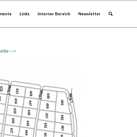
mente
Links
Interner Bereich
Newsletter
Seite —>