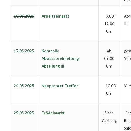
10.05.2025
Arbeitseinsatz
Abte
9.00-
III
12.00
Uhr
17.05.2025
Kontrolle
ges
ab
Abwassereinleitung
Vor
09.00
Abteilung III
Uhr
24.05.2025
Neupächter Treffen
Vor
10.00
Uhr
25.05.2025
Trödelmarkt
Jür
Siehe
Bom
Aushang
Salc