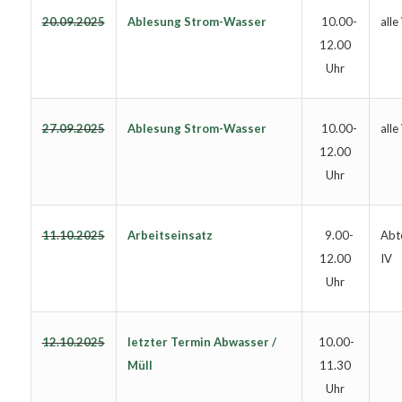
20.09.2025
Ablesung Strom-Wasser
all
10.00-
12.00
Uhr
27.09.2025
Ablesung Strom-Wasser
all
10.00-
12.00
Uhr
11.10.2025
Arbeitseinsatz
Abte
9.00-
IV
12.00
Uhr
12.10.2025
letzter Termin Abwasser /
10.00-
Müll
11.30
Uhr