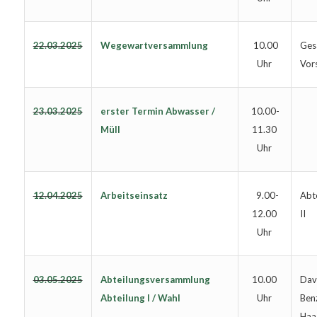
22.03.2025
Wegewartversammlung
Ges
10.00
Vor
Uhr
23.03.2025
erster Termin Abwasser /
10.00-
Müll
11.30
Uhr
12.04.2025
Arbeitseinsatz
Abte
9.00-
II
12.00
Uhr
03.05.2025
Abteilungsversammlung
Dav
10.00
Abteilung I / Wahl
Ben
Uhr
Haa