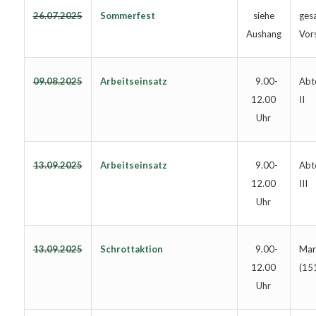
26.07.2025
Sommerfest
ges
siehe
Vor
Aushang
09.08.2025
Arbeitseinsatz
Abte
9.00-
II
12.00
Uhr
13.09.2025
Arbeitseinsatz
Abte
9.00-
III
12.00
Uhr
13.09.2025
Schrottaktion
Mar
9.00-
(15
12.00
Uhr