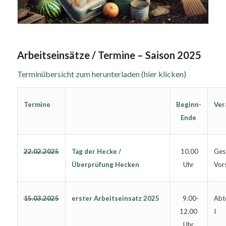
Arbeitseinsätze / Termine – Saison 2025
Terminübersicht zum herunterladen (hier klicken)
Termine
Ver
Beginn-
Ende
22.02.2025
Tag der Hecke /
Ges
10.00
Überprüfung Hecken
Vor
Uhr
15.03.2025
erster Arbeitseinsatz 2025
Abte
9.00-
I
12.00
Uhr