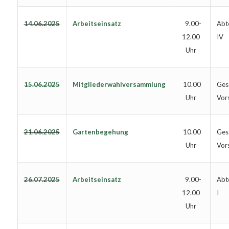
14.06.2025
Arbeitseinsatz
Abte
9.00-
IV
12.00
Uhr
15.06.2025
Mitgliederwahlversammlung
Ges
10.00
Vor
Uhr
21.06.2025
Gartenbegehung
Ges
10.00
Vor
Uhr
26.07.2025
Arbeitseinsatz
Abte
9.00-
I
12.00
Uhr