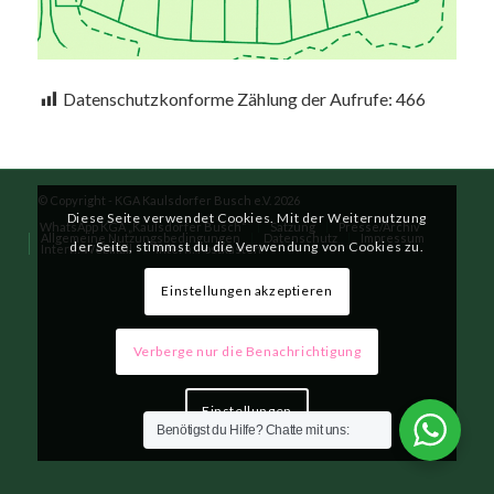
Datenschutzkonforme Zählung der Aufrufe:
466
© Copyright - KGA Kaulsdorfer Busch e.V. 2026
Diese Seite verwendet Cookies. Mit der Weiternutzung
WhatsApp KGA „Kaulsdorfer Busch“
Satzung
Presse/Archiv
Allgemeine Nutzungsbedingungen
Datenschutz
Impressum
der Seite, stimmst du die Verwendung von Cookies zu.
Intern: Webmail
Intern: Postkasten
Einstellungen akzeptieren
Verberge nur die Benachrichtigung
Einstellungen
Benötigst du Hilfe? Chatte mit uns: