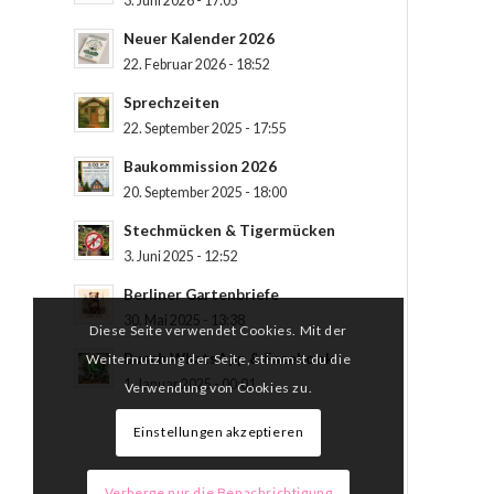
3. Juni 2026 - 17:05
Neuer Kalender 2026
22. Februar 2026 - 18:52
Sprechzeiten
22. September 2025 - 17:55
Baukommission 2026
20. September 2025 - 18:00
Stechmücken & Tigermücken
3. Juni 2025 - 12:52
Berliner Gartenbriefe
30. Mai 2025 - 13:38
Diese Seite verwendet Cookies. Mit der
Busch WhatsApp & Facebook
Weiternutzung der Seite, stimmst du die
1. Januar 2025 - 00:01
Verwendung von Cookies zu.
Einstellungen akzeptieren
Verberge nur die Benachrichtigung